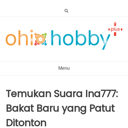
Skip
to
content
Menu
Temukan Suara Ina777:
Bakat Baru yang Patut
Ditonton