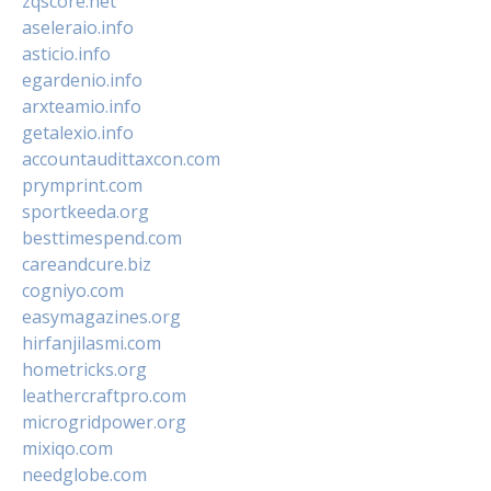
zqscore.net
aseleraio.info
asticio.info
egardenio.info
arxteamio.info
getalexio.info
accountaudittaxcon.com
prymprint.com
sportkeeda.org
besttimespend.com
careandcure.biz
cogniyo.com
easymagazines.org
hirfanjilasmi.com
hometricks.org
leathercraftpro.com
microgridpower.org
mixiqo.com
needglobe.com