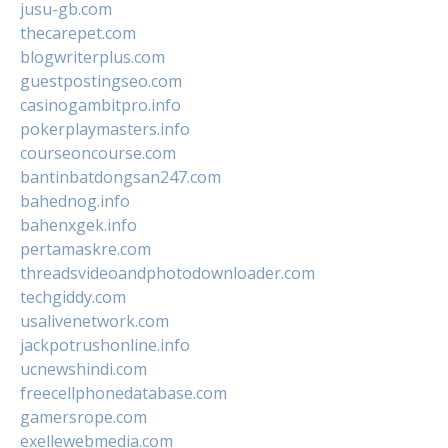
jusu-gb.com
thecarepet.com
blogwriterplus.com
guestpostingseo.com
casinogambitpro.info
pokerplaymasters.info
courseoncourse.com
bantinbatdongsan247.com
bahednog.info
bahenxgek.info
pertamaskre.com
threadsvideoandphotodownloader.com
techgiddy.com
usalivenetwork.com
jackpotrushonline.info
ucnewshindi.com
freecellphonedatabase.com
gamersrope.com
exellewebmedia.com