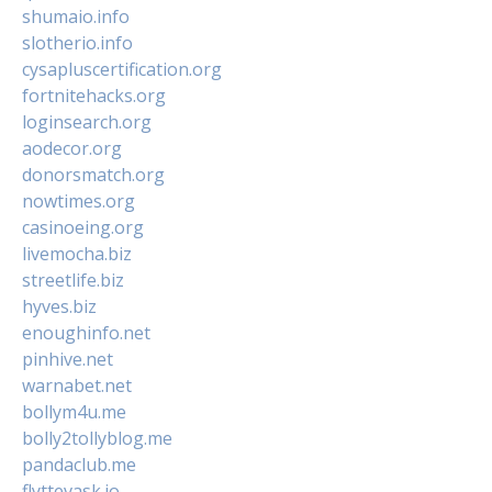
shumaio.info
slotherio.info
cysapluscertification.org
fortnitehacks.org
loginsearch.org
aodecor.org
donorsmatch.org
nowtimes.org
casinoeing.org
livemocha.biz
streetlife.biz
hyves.biz
enoughinfo.net
pinhive.net
warnabet.net
bollym4u.me
bolly2tollyblog.me
pandaclub.me
flyttevask.io