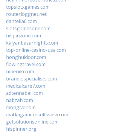
topslotxgames.com
routerloggnet.net
dantella6.com
slotsgamesone.com
hispinzone.com
kalyanbazarnights.com
top-online-casino-usa.com
honghuidoor.com
flowingtravel.com
nineniki.com
brandiospecialists.com
medicalcare7.com
adtennaball.com
nabzah.com
mongive.com
matkagameresultsview.com
getsolutionsonline.com
hispinner.org