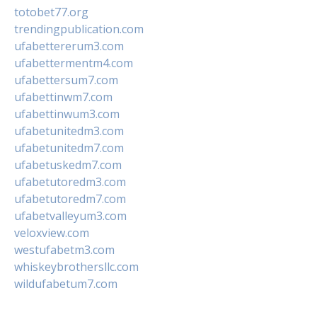
totobet77.org
trendingpublication.com
ufabettererum3.com
ufabettermentm4.com
ufabettersum7.com
ufabettinwm7.com
ufabettinwum3.com
ufabetunitedm3.com
ufabetunitedm7.com
ufabetuskedm7.com
ufabetutoredm3.com
ufabetutoredm7.com
ufabetvalleyum3.com
veloxview.com
westufabetm3.com
whiskeybrothersllc.com
wildufabetum7.com