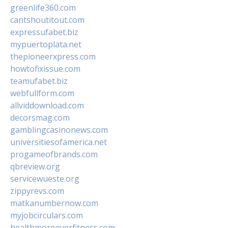
greenlife360.com
cantshoutitout.com
expressufabet.biz
mypuertoplata.net
thepioneerxpress.com
howtofixissue.com
teamufabet.biz
webfullform.com
allviddownload.com
decorsmag.com
gamblingcasinonews.com
universitiesofamerica.net
progameofbrands.com
qbreview.org
servicewueste.org
zippyrevs.com
matkanumbernow.com
myjobcirculars.com
healthmoreoverfitness.com