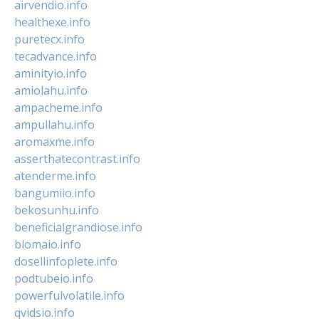
airvendio.info
healthexe.info
puretecx.info
tecadvance.info
aminityio.info
amiolahu.info
ampacheme.info
ampullahu.info
aromaxme.info
asserthatecontrast.info
atenderme.info
bangumiio.info
bekosunhu.info
beneficialgrandiose.info
blomaio.info
dosellinfoplete.info
podtubeio.info
powerfulvolatile.info
qvidsio.info