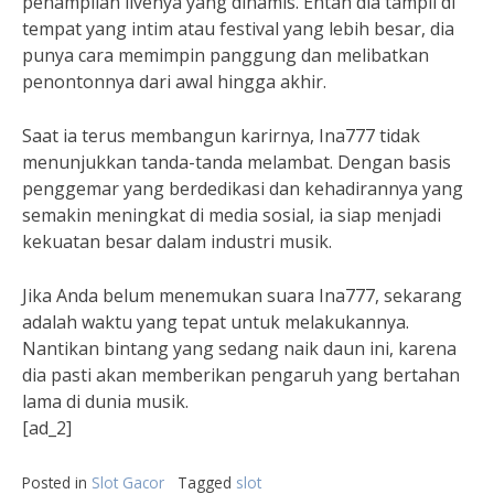
penampilan livenya yang dinamis. Entah dia tampil di
tempat yang intim atau festival yang lebih besar, dia
punya cara memimpin panggung dan melibatkan
penontonnya dari awal hingga akhir.
Saat ia terus membangun karirnya, Ina777 tidak
menunjukkan tanda-tanda melambat. Dengan basis
penggemar yang berdedikasi dan kehadirannya yang
semakin meningkat di media sosial, ia siap menjadi
kekuatan besar dalam industri musik.
Jika Anda belum menemukan suara Ina777, sekarang
adalah waktu yang tepat untuk melakukannya.
Nantikan bintang yang sedang naik daun ini, karena
dia pasti akan memberikan pengaruh yang bertahan
lama di dunia musik.
[ad_2]
Posted in
Slot Gacor
Tagged
slot