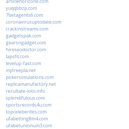
articlehorizone.com
yuqqbbzp.com
7betagents6.com
coronavirusuptodate.com
crackinstreams.com
gadgetspak.com
gearsngadget.com
hireseodoctor.com
lapsfit.com
levelup-fast.com
mytreepla.net
pokersimulations.com
replicamanufactory.net
rezultate-loto.info
splendifulous.com
sportsrecords4u.com
topceleberites.com
ufabetting8m4.com
ufabetunionum3.com