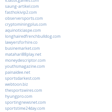
iclassicgames.com
saung-artikel.com
fasthokivip2.com
observersports.com
cryptominingplus.com
aquinoticiaspe.com
longhairedfrenchbulldog.com
lawyersforhire.co
businemarket.com
matahari88play.net
moneydescriptor.com
youthsmagazine.com
painaidee.net
sportsdarkest.com
webtoon.biz
thesportswires.com
hyungpro.com
sportingnewsnet.com
sportstime24day.com