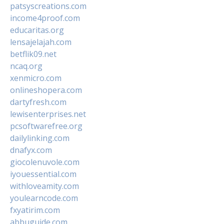
patsyscreations.com
income4proof.com
educaritas.org
lensajelajah.com
betflik09.net
ncaq.org
xenmicro.com
onlineshopera.com
dartyfresh.com
lewisenterprises.net
pcsoftwarefree.org
dailylinking.com
dnafyx.com
giocolenuvole.com
iyouessential.com
withloveamity.com
youlearncode.com
fxyatirim.com
abbuguide.com