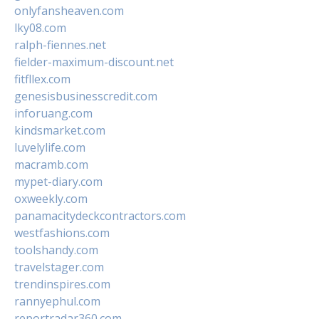
onlyfansheaven.com
lky08.com
ralph-fiennes.net
fielder-maximum-discount.net
fitfllex.com
genesisbusinesscredit.com
inforuang.com
kindsmarket.com
luvelylife.com
macramb.com
mypet-diary.com
oxweekly.com
panamacitydeckcontractors.com
westfashions.com
toolshandy.com
travelstager.com
trendinspires.com
rannyephul.com
reportradar360.com