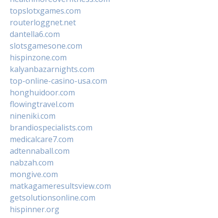
topslotxgames.com
routerloggnet.net
dantella6.com
slotsgamesone.com
hispinzone.com
kalyanbazarnights.com
top-online-casino-usa.com
honghuidoor.com
flowingtravel.com
nineniki.com
brandiospecialists.com
medicalcare7.com
adtennaball.com
nabzah.com
mongive.com
matkagameresultsview.com
getsolutionsonline.com
hispinner.org