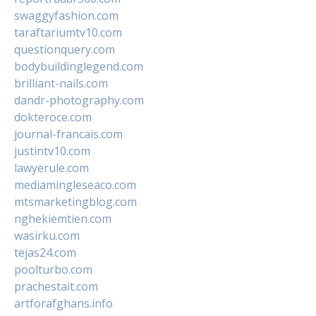
swaggyfashion.com
taraftariumtv10.com
questionquery.com
bodybuildinglegend.com
brilliant-nails.com
dandr-photography.com
dokteroce.com
journal-francais.com
justintv10.com
lawyerule.com
mediamingleseaco.com
mtsmarketingblog.com
nghekiemtien.com
wasirku.com
tejas24.com
poolturbo.com
prachestait.com
artforafghans.info