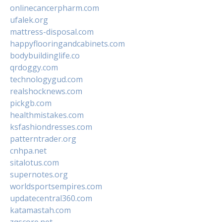
onlinecancerpharm.com
ufalek.org
mattress-disposal.com
happyflooringandcabinets.com
bodybuildinglife.co
qrdoggy.com
technologygud.com
realshocknews.com
pickgb.com
healthmistakes.com
ksfashiondresses.com
patterntrader.org
cnhpa.net
sitalotus.com
supernotes.org
worldsportsempires.com
updatecentral360.com
katamastah.com