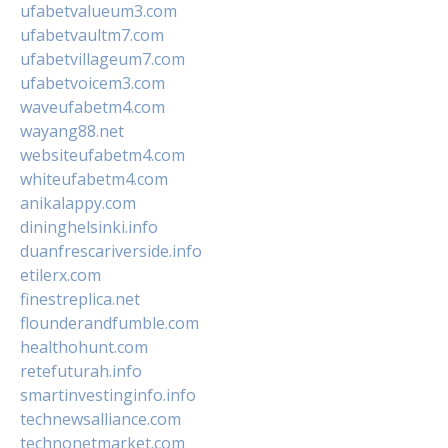
ufabetvalueum3.com
ufabetvaultm7.com
ufabetvillageum7.com
ufabetvoicem3.com
waveufabetm4.com
wayang88.net
websiteufabetm4.com
whiteufabetm4.com
anikalappy.com
dininghelsinki.info
duanfrescariverside.info
etilerx.com
finestreplica.net
flounderandfumble.com
healthohunt.com
retefuturah.info
smartinvestinginfo.info
technewsalliance.com
technonetmarket.com