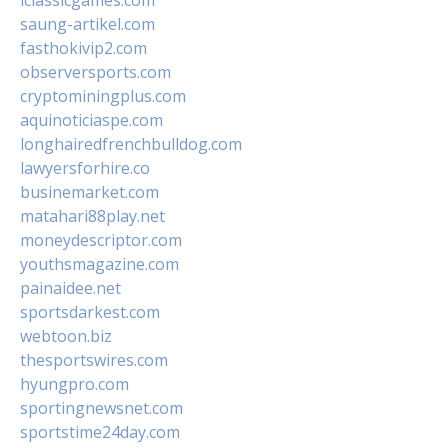
iclassicgames.com
saung-artikel.com
fasthokivip2.com
observersports.com
cryptominingplus.com
aquinoticiaspe.com
longhairedfrenchbulldog.com
lawyersforhire.co
businemarket.com
matahari88play.net
moneydescriptor.com
youthsmagazine.com
painaidee.net
sportsdarkest.com
webtoon.biz
thesportswires.com
hyungpro.com
sportingnewsnet.com
sportstime24day.com