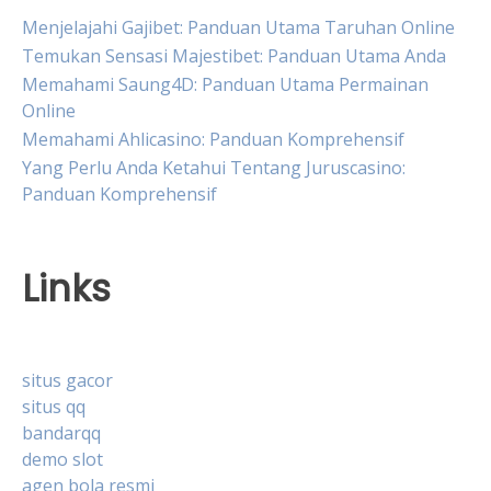
Menjelajahi Gajibet: Panduan Utama Taruhan Online
Temukan Sensasi Majestibet: Panduan Utama Anda
Memahami Saung4D: Panduan Utama Permainan
Online
Memahami Ahlicasino: Panduan Komprehensif
Yang Perlu Anda Ketahui Tentang Juruscasino:
Panduan Komprehensif
Links
situs gacor
situs qq
bandarqq
demo slot
agen bola resmi