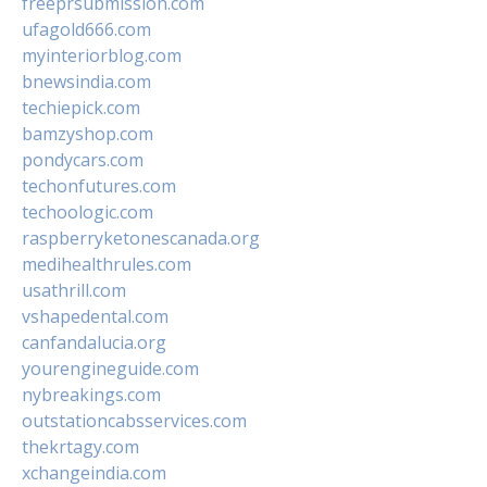
freeprsubmission.com
ufagold666.com
myinteriorblog.com
bnewsindia.com
techiepick.com
bamzyshop.com
pondycars.com
techonfutures.com
techoologic.com
raspberryketonescanada.org
medihealthrules.com
usathrill.com
vshapedental.com
canfandalucia.org
yourengineguide.com
nybreakings.com
outstationcabsservices.com
thekrtagy.com
xchangeindia.com