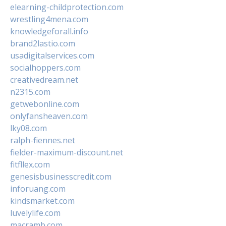
elearning-childprotection.com
wrestling4mena.com
knowledgeforall.info
brand2lastio.com
usadigitalservices.com
socialhoppers.com
creativedream.net
n2315.com
getwebonline.com
onlyfansheaven.com
lky08.com
ralph-fiennes.net
fielder-maximum-discount.net
fitfllex.com
genesisbusinesscredit.com
inforuang.com
kindsmarket.com
luvelylife.com
macramb.com