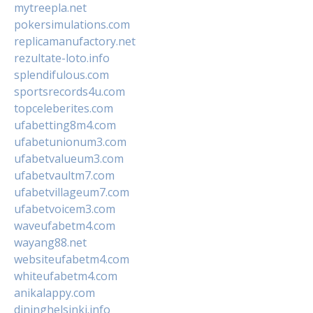
mytreepla.net
pokersimulations.com
replicamanufactory.net
rezultate-loto.info
splendifulous.com
sportsrecords4u.com
topceleberites.com
ufabetting8m4.com
ufabetunionum3.com
ufabetvalueum3.com
ufabetvaultm7.com
ufabetvillageum7.com
ufabetvoicem3.com
waveufabetm4.com
wayang88.net
websiteufabetm4.com
whiteufabetm4.com
anikalappy.com
dininghelsinki.info