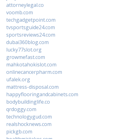
attorneylegal.co
voomb.com
techgadgetpoint.com
tvsportsguide24.com
sportsreviews24.com
dubai360blog.com
lucky77slot.org
growmefast.com
mahkotahokislot.com
onlinecancerpharm.com
ufalek.org
mattress-disposal.com
happyflooringandcabinets.com
bodybuildinglife.co
qrdoggy.com
technologygud.com
realshocknews.com
pickgb.com