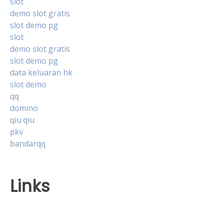
slot
demo slot gratis
slot demo pg
slot
demo slot gratis
slot demo pg
data keluaran hk
slot demo
qq
domino
qiu qiu
pkv
bandarqq
Links