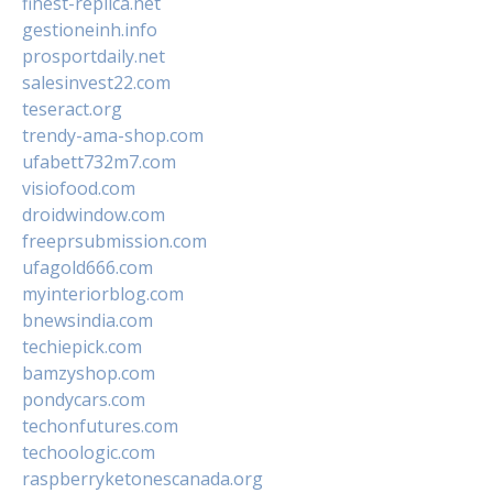
finest-replica.net
gestioneinh.info
prosportdaily.net
salesinvest22.com
teseract.org
trendy-ama-shop.com
ufabett732m7.com
visiofood.com
droidwindow.com
freeprsubmission.com
ufagold666.com
myinteriorblog.com
bnewsindia.com
techiepick.com
bamzyshop.com
pondycars.com
techonfutures.com
techoologic.com
raspberryketonescanada.org