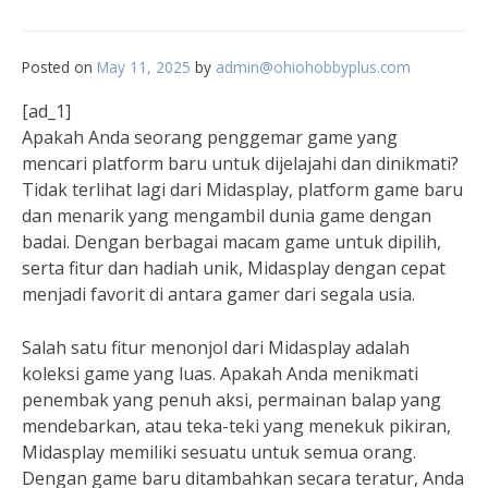
Posted on
May 11, 2025
by
admin@ohiohobbyplus.com
[ad_1]
Apakah Anda seorang penggemar game yang
mencari platform baru untuk dijelajahi dan dinikmati?
Tidak terlihat lagi dari Midasplay, platform game baru
dan menarik yang mengambil dunia game dengan
badai. Dengan berbagai macam game untuk dipilih,
serta fitur dan hadiah unik, Midasplay dengan cepat
menjadi favorit di antara gamer dari segala usia.
Salah satu fitur menonjol dari Midasplay adalah
koleksi game yang luas. Apakah Anda menikmati
penembak yang penuh aksi, permainan balap yang
mendebarkan, atau teka-teki yang menekuk pikiran,
Midasplay memiliki sesuatu untuk semua orang.
Dengan game baru ditambahkan secara teratur, Anda