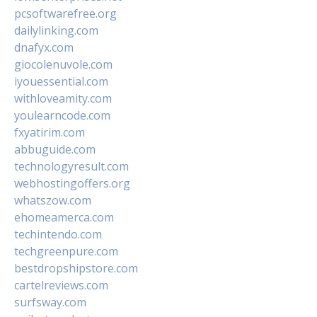
pcsoftwarefree.org
dailylinking.com
dnafyx.com
giocolenuvole.com
iyouessential.com
withloveamity.com
youlearncode.com
fxyatirim.com
abbuguide.com
technologyresult.com
webhostingoffers.org
whatszow.com
ehomeamerca.com
techintendo.com
techgreenpure.com
bestdropshipstore.com
cartelreviews.com
surfsway.com