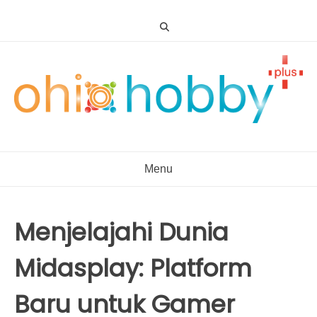
Skip
to
content
Menu
Menjelajahi Dunia
Midasplay: Platform
Baru untuk Gamer