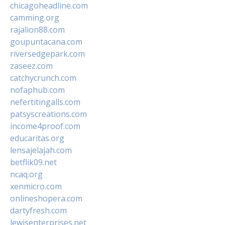
chicagoheadline.com
camming.org
rajalion88.com
goupuntacana.com
riversedgepark.com
zaseez.com
catchycrunch.com
nofaphub.com
nefertitingalls.com
patsyscreations.com
income4proof.com
educaritas.org
lensajelajah.com
betflik09.net
ncaq.org
xenmicro.com
onlineshopera.com
dartyfresh.com
lewisenterprises.net