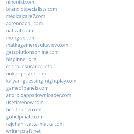
nineniki.com
brandiospecialists.com
medicalcare7.com
adtennaball.com
nabzah.com
mongive.com
matkagameresultsview.com
getsolutionsonline.com
hispinner.org
criticalinsurance.info
nokariposter.com
kalyan-guessing-nightplay.com
gameofpanels.com
androidappsdownloader.com
usetimenow.com
healthblow.com
gohelpmate.com
rajdhani-satta-matka.com
writerscraft.net