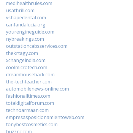
medihealthrules.com
usathrill.com
vshapedental.com
canfandalucia.org
yourengineguide.com
nybreakings.com
outstationcabsservices.com
thekrtagy.com
xchangeindia.com
coolmicrotech.com
dreamhousehack.com
the-techteacher.com
automobilenews-online.com
fashionalltimes.com
totaldigitalforum.com
technoarmaan.com
empresasposicionamientoweb.com
tonybestcosmetics.com
buzznc.com