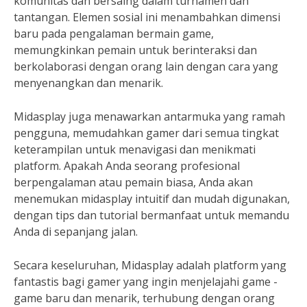
komunitas dan bersaing dalam turnamen dan
tantangan. Elemen sosial ini menambahkan dimensi
baru pada pengalaman bermain game,
memungkinkan pemain untuk berinteraksi dan
berkolaborasi dengan orang lain dengan cara yang
menyenangkan dan menarik.
Midasplay juga menawarkan antarmuka yang ramah
pengguna, memudahkan gamer dari semua tingkat
keterampilan untuk menavigasi dan menikmati
platform. Apakah Anda seorang profesional
berpengalaman atau pemain biasa, Anda akan
menemukan midasplay intuitif dan mudah digunakan,
dengan tips dan tutorial bermanfaat untuk memandu
Anda di sepanjang jalan.
Secara keseluruhan, Midasplay adalah platform yang
fantastis bagi gamer yang ingin menjelajahi game -
game baru dan menarik, terhubung dengan orang