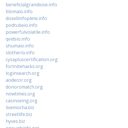
beneficialgrandiose.info
blomaio.info
dosellinfoplete.info
podtubeio.info
powerfulvolatile.info
qvidsio.info
shumaio.info
slotherio.info
cysapluscertification.org
fortnitehacks.org
loginsearch.org
aodecor.org
donorsmatch.org
nowtimes.org
casinoeing.org
livemocha.biz
streetlife.biz
hyves.biz
enoughinfo.net