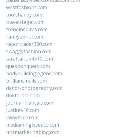
westfashions.com
toolshandy.com
travelstager.com
trendinspires.com
rannyephul.com
reportradar360.com
swaggyfashion.com
taraftariumtv10.com
questionquery.com
bodybuildinglegend.com
brilliant-nails.com
dandr-photography.com
dokteroce.com
journal-francais.com
justintv10.com
lawyerule.com
mediamingleseaco.com
mtsmarketingblog.com