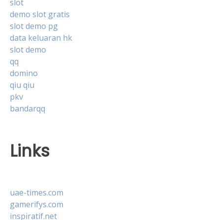
slot
demo slot gratis
slot demo pg
data keluaran hk
slot demo
qq
domino
qiu qiu
pkv
bandarqq
Links
uae-times.com
gamerifys.com
inspiratif.net