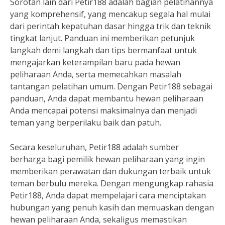
Sorotan lain dari Petir188 adalah bagian pelatihannya
yang komprehensif, yang mencakup segala hal mulai
dari perintah kepatuhan dasar hingga trik dan teknik
tingkat lanjut. Panduan ini memberikan petunjuk
langkah demi langkah dan tips bermanfaat untuk
mengajarkan keterampilan baru pada hewan
peliharaan Anda, serta memecahkan masalah
tantangan pelatihan umum. Dengan Petir188 sebagai
panduan, Anda dapat membantu hewan peliharaan
Anda mencapai potensi maksimalnya dan menjadi
teman yang berperilaku baik dan patuh.
Secara keseluruhan, Petir188 adalah sumber
berharga bagi pemilik hewan peliharaan yang ingin
memberikan perawatan dan dukungan terbaik untuk
teman berbulu mereka. Dengan mengungkap rahasia
Petir188, Anda dapat mempelajari cara menciptakan
hubungan yang penuh kasih dan memuaskan dengan
hewan peliharaan Anda, sekaligus memastikan