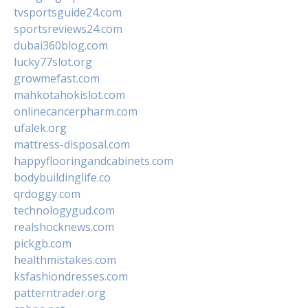
tvsportsguide24.com
sportsreviews24.com
dubai360blog.com
lucky77slot.org
growmefast.com
mahkotahokislot.com
onlinecancerpharm.com
ufalek.org
mattress-disposal.com
happyflooringandcabinets.com
bodybuildinglife.co
qrdoggy.com
technologygud.com
realshocknews.com
pickgb.com
healthmistakes.com
ksfashiondresses.com
patterntrader.org