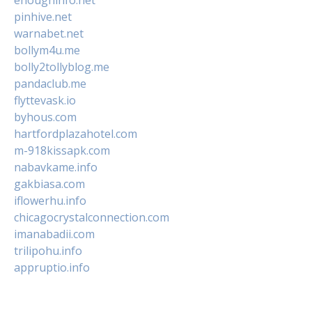
pinhive.net
warnabet.net
bollym4u.me
bolly2tollyblog.me
pandaclub.me
flyttevask.io
byhous.com
hartfordplazahotel.com
m-918kissapk.com
nabavkame.info
gakbiasa.com
iflowerhu.info
chicagocrystalconnection.com
imanabadii.com
trilipohu.info
appruptio.info