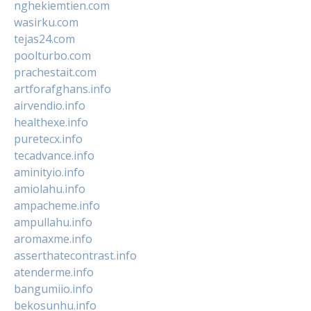
nghekiemtien.com
wasirku.com
tejas24.com
poolturbo.com
prachestait.com
artforafghans.info
airvendio.info
healthexe.info
puretecx.info
tecadvance.info
aminityio.info
amiolahu.info
ampacheme.info
ampullahu.info
aromaxme.info
asserthatecontrast.info
atenderme.info
bangumiio.info
bekosunhu.info