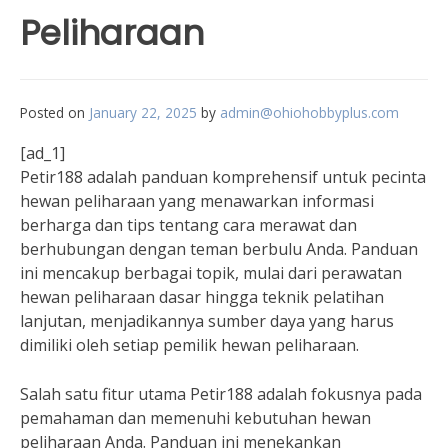
Peliharaan
Posted on
January 22, 2025
by
admin@ohiohobbyplus.com
[ad_1]
Petir188 adalah panduan komprehensif untuk pecinta
hewan peliharaan yang menawarkan informasi
berharga dan tips tentang cara merawat dan
berhubungan dengan teman berbulu Anda. Panduan
ini mencakup berbagai topik, mulai dari perawatan
hewan peliharaan dasar hingga teknik pelatihan
lanjutan, menjadikannya sumber daya yang harus
dimiliki oleh setiap pemilik hewan peliharaan.
Salah satu fitur utama Petir188 adalah fokusnya pada
pemahaman dan memenuhi kebutuhan hewan
peliharaan Anda. Panduan ini menekankan