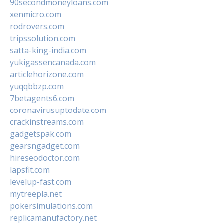
90secondmoneyloans.com
xenmicro.com
rodrovers.com
tripssolution.com
satta-king-india.com
yukigassencanada.com
articlehorizone.com
yuqqbbzp.com
7betagents6.com
coronavirusuptodate.com
crackinstreams.com
gadgetspak.com
gearsngadget.com
hireseodoctor.com
lapsfit.com
levelup-fast.com
mytreepla.net
pokersimulations.com
replicamanufactory.net