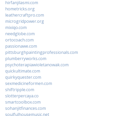
hirfanjilasmi.com
hometricks.org
leathercraftpro.com
microgridpower.org
mixiqo.com
needglobe.com
ortocoach.com
passionawe.com
pittsburghpaintingprofessionals.com
plumberryworks.com
psychoterapiawioletanowak.com
quickultimate.com
quirkyquester.com
sexmedicineformen.com
shiftripple.com
slotterpercaya.co
smartcoolbox.com
sohanjitfinances.com
soulfulhousemusic.net