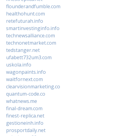
flounderandfumble.com
healthohunt.com
retefuturah.info
smartinvestinginfo.info
technewsalliance.com
technonetmarket.com
tedstanger.net
ufabett732um3.com
uskola.info
wagonpaints.info
waitfornext.com
clearvisionmarketing.co
quantum-code.co
whatnews.me
final-dream.com
finest-replica.net
gestioneinh.info
prosportdaily.net