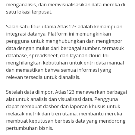
menganalisis, dan memvisualisasikan data mereka di
satu lokasi terpusat.
Salah satu fitur utama Atlas123 adalah kemampuan
integrasi datanya. Platform ini memungkinkan
pengguna untuk menghubungkan dan mengimpor
data dengan mulus dari berbagai sumber, termasuk
database, spreadsheet, dan layanan cloud. Ini
menghilangkan kebutuhan untuk entri data manual
dan memastikan bahwa semua informasi yang
relevan tersedia untuk dianalisis.
Setelah data diimpor, Atlas123 menawarkan berbagai
alat untuk analisis dan visualisasi data. Pengguna
dapat membuat dasbor dan laporan khusus untuk
melacak metrik dan tren utama, membantu mereka
membuat keputusan berbasis data yang mendorong
pertumbuhan bisnis.