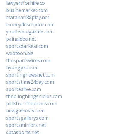
lawyersforhire.co
businemarket.com
matahari88play.net
moneydescriptor.com
youthsmagazine.com
painaidee.net
sportsdarkest.com
webtoon.biz
thesportswires.com
hyungpro.com
sportingnewsnet.com
sportstime24day.com
sporteslive.com
theblingblingshields.com
pinkfrenchtipnails.com
newgamestv.com
sportsgallerys.com
sportsmirrors.net
datasports.net