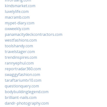
kindsmarket.com
luvelylife.com
macramb.com
mypet-diary.com
oxweekly.com
panamacitydeckcontractors.com
westfashions.com
toolshandy.com
travelstager.com
trendinspires.com
rannyephul.com
reportradar360.com
swaggyfashion.com
taraftariumtv10.com
questionquery.com
bodybuildinglegend.com
brilliant-nails.com
dandr-photography.com