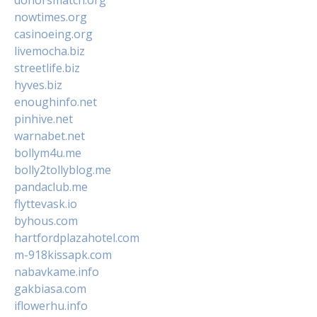
nowtimes.org
casinoeing.org
livemocha.biz
streetlife.biz
hyves.biz
enoughinfo.net
pinhive.net
warnabet.net
bollym4u.me
bolly2tollyblog.me
pandaclub.me
flyttevask.io
byhous.com
hartfordplazahotel.com
m-918kissapk.com
nabavkame.info
gakbiasa.com
iflowerhu.info