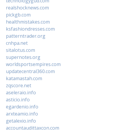
technologygud.com
realshocknews.com
pickgb.com
healthmistakes.com
ksfashiondresses.com
patterntrader.org
cnhpa.net
sitalotus.com
supernotes.org
worldsportsempires.com
updatecentral360.com
katamastah.com
zqscore.net
aseleraio.info
asticio.info
egardenio.info
arxteamio.info
getalexio.info
accountaudittaxcon.com