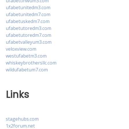
ufabettinwum3.com
ufabetunitedm3.com
ufabetunitedm7.com
ufabetuskedm7.com
ufabetutoredm3.com
ufabetutoredm7.com
ufabetvalleyum3.com
veloxview.com
westufabetm3.com
whiskeybrothersllc.com
wildufabetum7.com
Links
stagehubs.com
1x2forum.net