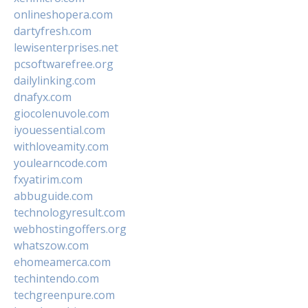
onlineshopera.com
dartyfresh.com
lewisenterprises.net
pcsoftwarefree.org
dailylinking.com
dnafyx.com
giocolenuvole.com
iyouessential.com
withloveamity.com
youlearncode.com
fxyatirim.com
abbuguide.com
technologyresult.com
webhostingoffers.org
whatszow.com
ehomeamerca.com
techintendo.com
techgreenpure.com