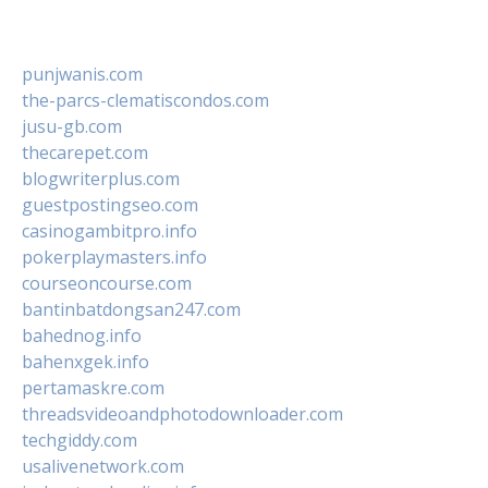
punjwanis.com
the-parcs-clematiscondos.com
jusu-gb.com
thecarepet.com
blogwriterplus.com
guestpostingseo.com
casinogambitpro.info
pokerplaymasters.info
courseoncourse.com
bantinbatdongsan247.com
bahednog.info
bahenxgek.info
pertamaskre.com
threadsvideoandphotodownloader.com
techgiddy.com
usalivenetwork.com