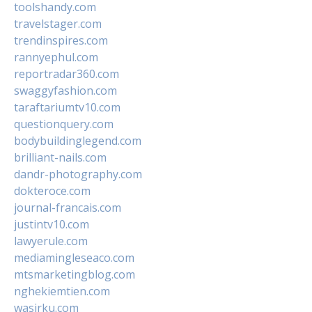
toolshandy.com
travelstager.com
trendinspires.com
rannyephul.com
reportradar360.com
swaggyfashion.com
taraftariumtv10.com
questionquery.com
bodybuildinglegend.com
brilliant-nails.com
dandr-photography.com
dokteroce.com
journal-francais.com
justintv10.com
lawyerule.com
mediamingleseaco.com
mtsmarketingblog.com
nghekiemtien.com
wasirku.com