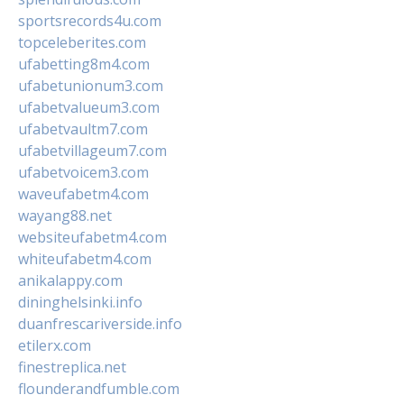
sportsrecords4u.com
topceleberites.com
ufabetting8m4.com
ufabetunionum3.com
ufabetvalueum3.com
ufabetvaultm7.com
ufabetvillageum7.com
ufabetvoicem3.com
waveufabetm4.com
wayang88.net
websiteufabetm4.com
whiteufabetm4.com
anikalappy.com
dininghelsinki.info
duanfrescariverside.info
etilerx.com
finestreplica.net
flounderandfumble.com