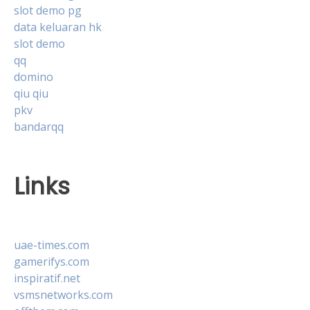
slot demo pg
data keluaran hk
slot demo
qq
domino
qiu qiu
pkv
bandarqq
Links
uae-times.com
gamerifys.com
inspiratif.net
vsmsnetworks.com