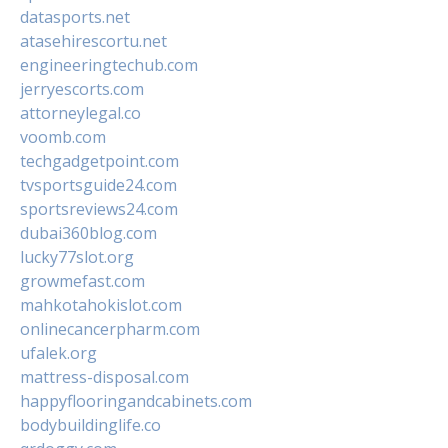
datasports.net
atasehirescortu.net
engineeringtechub.com
jerryescorts.com
attorneylegal.co
voomb.com
techgadgetpoint.com
tvsportsguide24.com
sportsreviews24.com
dubai360blog.com
lucky77slot.org
growmefast.com
mahkotahokislot.com
onlinecancerpharm.com
ufalek.org
mattress-disposal.com
happyflooringandcabinets.com
bodybuildinglife.co