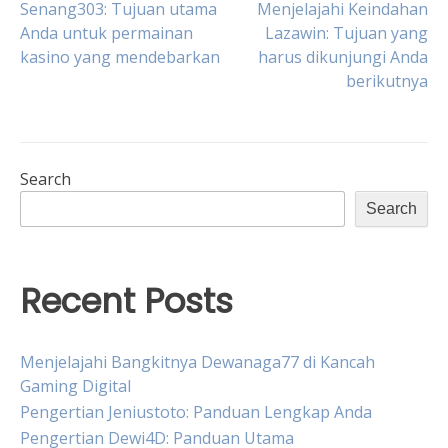
Post
Senang303: Tujuan utama
Menjelajahi Keindahan
Anda untuk permainan
Lazawin: Tujuan yang
kasino yang mendebarkan
harus dikunjungi Anda
navigation
berikutnya
Search
Search
Recent Posts
Menjelajahi Bangkitnya Dewanaga77 di Kancah
Gaming Digital
Pengertian Jeniustoto: Panduan Lengkap Anda
Pengertian Dewi4D: Panduan Utama