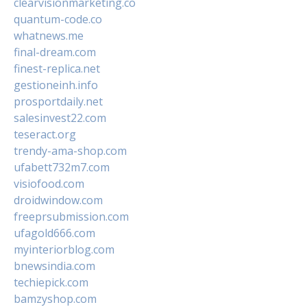
clearvisionmarketing.co
quantum-code.co
whatnews.me
final-dream.com
finest-replica.net
gestioneinh.info
prosportdaily.net
salesinvest22.com
teseract.org
trendy-ama-shop.com
ufabett732m7.com
visiofood.com
droidwindow.com
freeprsubmission.com
ufagold666.com
myinteriorblog.com
bnewsindia.com
techiepick.com
bamzyshop.com