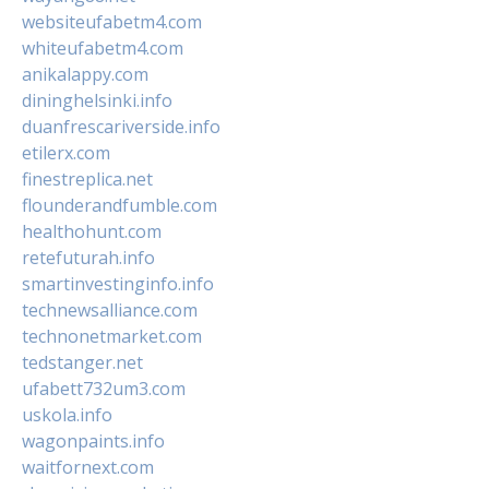
websiteufabetm4.com
whiteufabetm4.com
anikalappy.com
dininghelsinki.info
duanfrescariverside.info
etilerx.com
finestreplica.net
flounderandfumble.com
healthohunt.com
retefuturah.info
smartinvestinginfo.info
technewsalliance.com
technonetmarket.com
tedstanger.net
ufabett732um3.com
uskola.info
wagonpaints.info
waitfornext.com