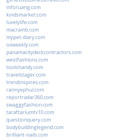
inforuang.com
kindsmarket.com
luvelylife.com
macramb.com
mypet-diary.com
oxweekly.com
panamacitydeckcontractors.com
westfashions.com
toolshandy.com
travelstager.com
trendinspires.com
rannyephul.com
reportradar360.com
swaggyfashion.com
taraftariumtv10.com
questionquery.com
bodybuildinglegend.com
brilliant-nails.com