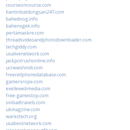
courseoncourse.com
bantinbatdongsan247.com
bahednog.info
bahenxgek.info
pertamaskre.com
threadsvideoandphotodownloader.com
techgiddy.com
usalivenetwork.com
jackpotrushonline.info
ucnewshindi.com
freecellphonedatabase.com
gamersrope.com
exellewebmedia.com
free-gamestop.com
sinbadtravels.com
ukmagzine.com
wareztech.org
usabestnetwork.com