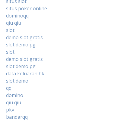
situs slot
situs poker online
dominoqq
qiu qiu
slot
demo slot gratis
slot demo pg
slot
demo slot gratis
slot demo pg
data keluaran hk
slot demo
qq
domino
qiu qiu
pkv
bandarqq