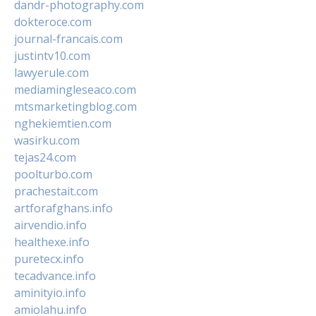
dandr-photography.com
dokteroce.com
journal-francais.com
justintv10.com
lawyerule.com
mediamingleseaco.com
mtsmarketingblog.com
nghekiemtien.com
wasirku.com
tejas24.com
poolturbo.com
prachestait.com
artforafghans.info
airvendio.info
healthexe.info
puretecx.info
tecadvance.info
aminityio.info
amiolahu.info