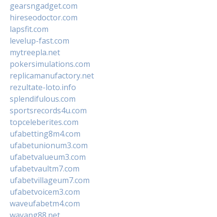
gearsngadget.com
hireseodoctor.com
lapsfit.com
levelup-fast.com
mytreepla.net
pokersimulations.com
replicamanufactory.net
rezultate-loto.info
splendifulous.com
sportsrecords4u.com
topceleberites.com
ufabetting8m4.com
ufabetunionum3.com
ufabetvalueum3.com
ufabetvaultm7.com
ufabetvillageum7.com
ufabetvoicem3.com
waveufabetm4.com
wayang88.net