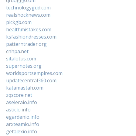
qrdoggy.com
technologygud.com
realshocknews.com
pickgb.com
healthmistakes.com
ksfashiondresses.com
patterntrader.org
cnhpa.net
sitalotus.com
supernotes.org
worldsportsempires.com
updatecentral360.com
katamastah.com
zqscore.net
aseleraio.info
asticio.info
egardenio.info
arxteamio.info
getalexio.info