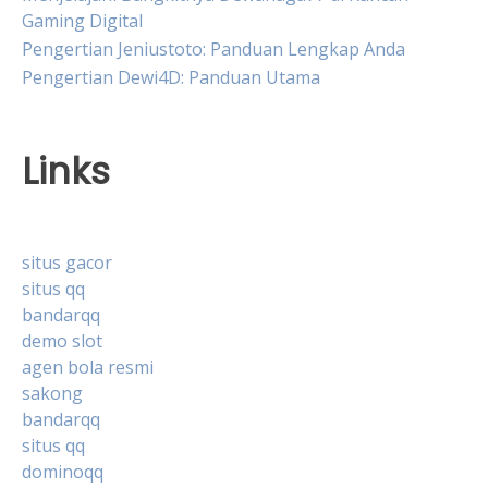
Gaming Digital
Pengertian Jeniustoto: Panduan Lengkap Anda
Pengertian Dewi4D: Panduan Utama
Links
situs gacor
situs qq
bandarqq
demo slot
agen bola resmi
sakong
bandarqq
situs qq
dominoqq