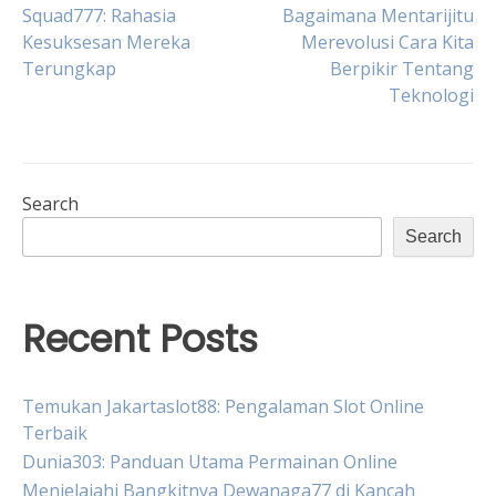
Post
Squad777: Rahasia
Bagaimana Mentarijitu
Kesuksesan Mereka
Merevolusi Cara Kita
Terungkap
Berpikir Tentang
navigation
Teknologi
Search
Search
Recent Posts
Temukan Jakartaslot88: Pengalaman Slot Online
Terbaik
Dunia303: Panduan Utama Permainan Online
Menjelajahi Bangkitnya Dewanaga77 di Kancah