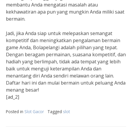
membantu Anda mengatasi masalah atau
kekhawatiran apa pun yang mungkin Anda miliki saat
bermain.
Jadi, jika Anda siap untuk melepaskan semangat
kompetitif dan meningkatkan pengalaman bermain
game Anda, Bolapelangi adalah pilihan yang tepat.
Dengan beragam permainan, suasana kompetitif, dan
hadiah yang berlimpah, tidak ada tempat yang lebih
baik untuk menguji keterampilan Anda dan
menantang diri Anda sendiri melawan orang lain.
Daftar hari ini dan mulai bermain untuk peluang Anda
menang besar!
[ad_2]
Posted in
Slot Gacor
Tagged
slot