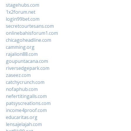
stagehubs.com
1x2forum.net
login99bet.com
secretcourtesans.com
onlinebahisforum1.com
chicagoheadline.com
camming.org
rajalion88.com
goupuntacana.com
riversedgepark.com
zaseez.com
catchycrunch.com
nofaphub.com
nefertitingalls.com
patsyscreations.com
income4proof.com
educaritas.org
lensajelajah.com