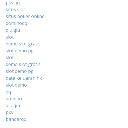
pkv qq
situs slot
situs poker online
dominoqq
qiu qiu
slot
demo slot gratis
slot demo pg
slot
demo slot gratis
slot demo pg
data keluaran hk
slot demo
qq
domino
qiu qiu
pkv
bandarqq