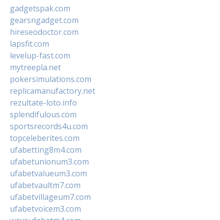
gadgetspak.com
gearsngadget.com
hireseodoctor.com
lapsfit.com
levelup-fast.com
mytreepla.net
pokersimulations.com
replicamanufactory.net
rezultate-loto.info
splendifulous.com
sportsrecords4u.com
topceleberites.com
ufabetting8m4.com
ufabetunionum3.com
ufabetvalueum3.com
ufabetvaultm7.com
ufabetvillageum7.com
ufabetvoicem3.com