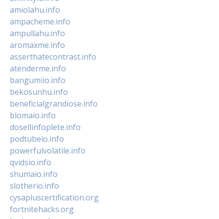
amiolahu.info
ampacheme.info
ampullahu.info
aromaxme.info
asserthatecontrast.info
atenderme.info
bangumiio.info
bekosunhu.info
beneficialgrandiose.info
blomaio.info
dosellinfoplete.info
podtubeio.info
powerfulvolatile.info
qvidsio.info
shumaio.info
slotherio.info
cysapluscertification.org
fortnitehacks.org