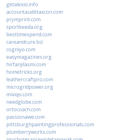
getalexio.info
accountaudittaxcon.com
prymprint.com
sportkeeda.org
besttimespend.com
careandcure.biz
cogniyo.com
easymagazines.org
hirfanjilasmi.com
hometricks.org
leathercraftpro.com
microgridpower.org
mixiqo.com
needglobe.com
ortocoach.com
passionawe.com
pittsburghpaintingprofessionals.com
plumberryworks.com
psychoterapiawioletanowak.com