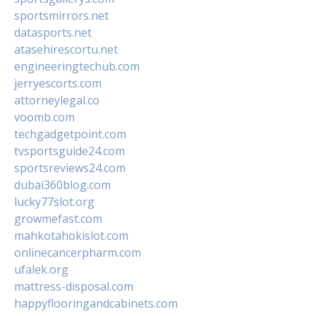
sportsmirrors.net
datasports.net
atasehirescortu.net
engineeringtechub.com
jerryescorts.com
attorneylegal.co
voomb.com
techgadgetpoint.com
tvsportsguide24.com
sportsreviews24.com
dubai360blog.com
lucky77slot.org
growmefast.com
mahkotahokislot.com
onlinecancerpharm.com
ufalek.org
mattress-disposal.com
happyflooringandcabinets.com