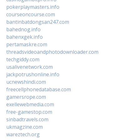
pokerplaymasters.info
courseoncourse.com
bantinbatdongsan247.com
bahednog.info
bahenxgek.info
pertamaskre.com
threadsvideoandphotodownloader.com
techgiddy.com
usalivenetwork.com
jackpotrushonline.info
ucnewshindi.com
freecellphonedatabase.com
gamersrope.com
exellewebmedia.com
free-gamestop.com
sinbadtravels.com
ukmagzine.com
wareztech.org