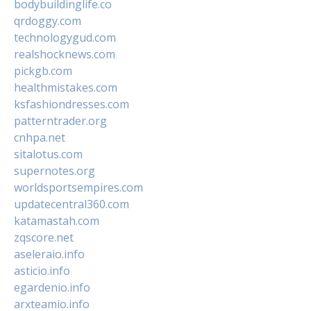
bodybuildinglife.co
qrdoggy.com
technologygud.com
realshocknews.com
pickgb.com
healthmistakes.com
ksfashiondresses.com
patterntrader.org
cnhpa.net
sitalotus.com
supernotes.org
worldsportsempires.com
updatecentral360.com
katamastah.com
zqscore.net
aseleraio.info
asticio.info
egardenio.info
arxteamio.info