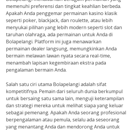
memenuhi preferensi dan tingkat keahlian berbeda.
Apakah Anda penggemar permainan kasino klasik
seperti poker, blackjack, dan roulette, atau lebih
menyukai pilihan yang lebih modern seperti slot dan
taruhan olahraga, ada permainan untuk Anda di
Bolapelangi. Platform ini juga menawarkan
permainan dealer langsung, memungkinkan Anda
bermain melawan lawan nyata secara real-time,
menambah lapisan kegembiraan ekstra pada
pengalaman bermain Anda.
Salah satu ciri utama Bolapelangi adalah sifat
kompetitifnya. Pemain dari seluruh dunia berkumpul
untuk bersaing satu sama lain, menguji keterampilan
dan strategi mereka untuk melihat siapa yang keluar
sebagai pemenang. Apakah Anda seorang profesional
berpengalaman atau pemula, selalu ada seseorang
yang menantang Anda dan mendorong Anda untuk