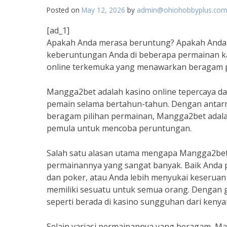
Posted on
May 12, 2026
by
admin@ohiohobbyplus.co
[ad_1]
Apakah Anda merasa beruntung? Apakah Anda 
keberuntungan Anda di beberapa permainan ka
online terkemuka yang menawarkan beragam p
Mangga2bet adalah kasino online tepercaya da
pemain selama bertahun-tahun. Dengan anta
beragam pilihan permainan, Mangga2bet adala
pemula untuk mencoba peruntungan.
Salah satu alasan utama mengapa Mangga2bet b
permainannya yang sangat banyak. Baik Anda pe
dan poker, atau Anda lebih menyukai keseruan
memiliki sesuatu untuk semua orang. Dengan gr
seperti berada di kasino sungguhan dari keny
Selain variasi permainannya yang beragam, 