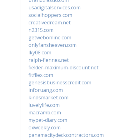
usadigitalservices.com
socialhoppers.com
creativedream.net
n2315.com
getwebonline.com
onlyfansheaven.com
lky08.com
ralph-fiennes.net
fielder-maximum-discount.net
fitfllex.com
genesisbusinesscredit.com
inforuang.com
kindsmarket.com
luvelylife.com
macramb.com
mypet-diary.com
oxweekly.com
panamacitydeckcontractors.com