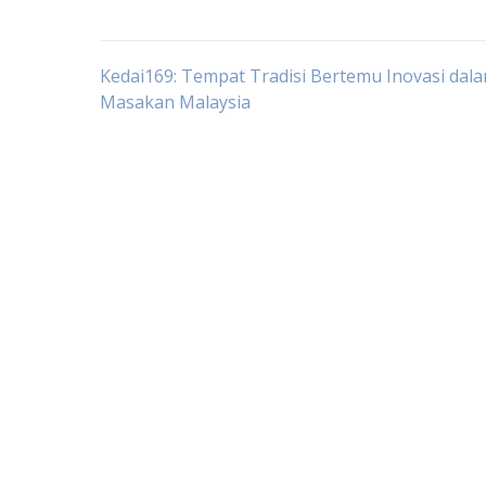
Post
Kedai169: Tempat Tradisi Bertemu Inovasi dal
Masakan Malaysia
navigation