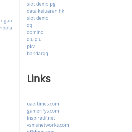
slot demo pg
data keluaran hk
slot demo
engan
qq
nbola
domino
qiu qiu
pkv
bandarqq
Links
uae-times.com
gamerifys.com
inspiratif.net
vsmsnetworks.com
offthem.com