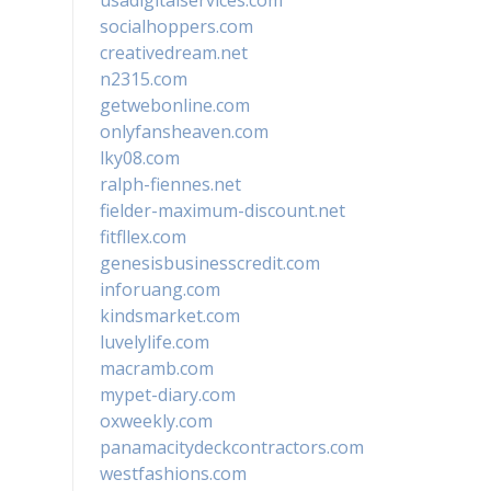
socialhoppers.com
creativedream.net
n2315.com
getwebonline.com
onlyfansheaven.com
lky08.com
ralph-fiennes.net
fielder-maximum-discount.net
fitfllex.com
genesisbusinesscredit.com
inforuang.com
kindsmarket.com
luvelylife.com
macramb.com
mypet-diary.com
oxweekly.com
panamacitydeckcontractors.com
westfashions.com