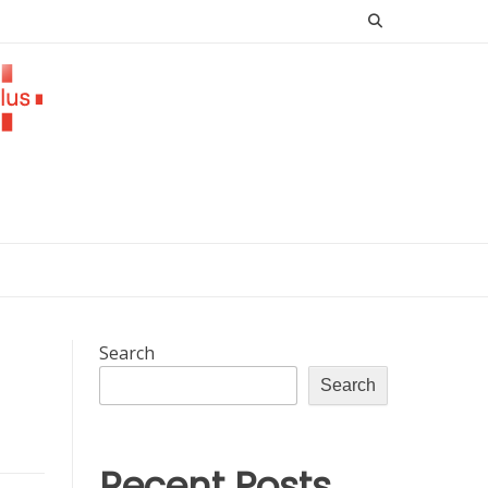
Search
Search
Recent Posts