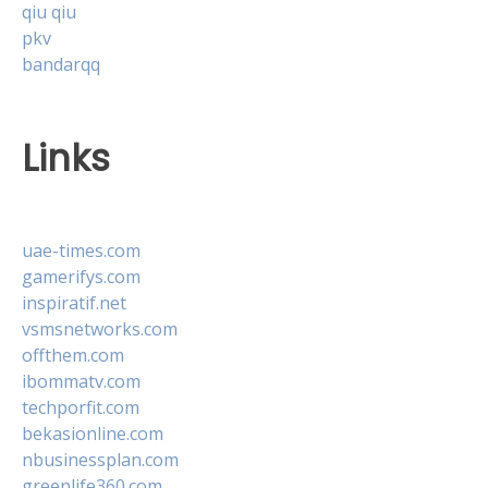
qiu qiu
pkv
bandarqq
Links
uae-times.com
gamerifys.com
inspiratif.net
vsmsnetworks.com
offthem.com
ibommatv.com
techporfit.com
bekasionline.com
nbusinessplan.com
greenlife360.com