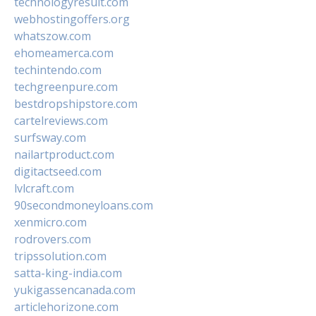
technologyresult.com
webhostingoffers.org
whatszow.com
ehomeamerca.com
techintendo.com
techgreenpure.com
bestdropshipstore.com
cartelreviews.com
surfsway.com
nailartproduct.com
digitactseed.com
lvlcraft.com
90secondmoneyloans.com
xenmicro.com
rodrovers.com
tripssolution.com
satta-king-india.com
yukigassencanada.com
articlehorizone.com