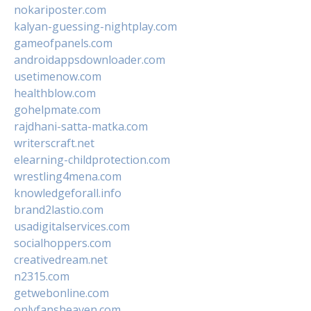
nokariposter.com
kalyan-guessing-nightplay.com
gameofpanels.com
androidappsdownloader.com
usetimenow.com
healthblow.com
gohelpmate.com
rajdhani-satta-matka.com
writerscraft.net
elearning-childprotection.com
wrestling4mena.com
knowledgeforall.info
brand2lastio.com
usadigitalservices.com
socialhoppers.com
creativedream.net
n2315.com
getwebonline.com
onlyfansheaven.com