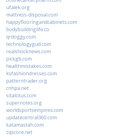
onlinecancerpharm.com
ufalek.org
mattress-disposal.com
happyflooringandcabinets.com
bodybuildinglife.co
qrdoggy.com
technologygud.com
realshocknews.com
pickgb.com
healthmistakes.com
ksfashiondresses.com
patterntrader.org
cnhpa.net
sitalotus.com
supernotes.org
worldsportsempires.com
updatecentral360.com
katamastah.com
zqscore.net