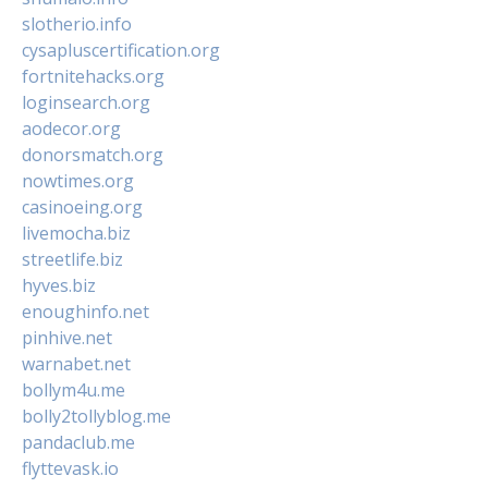
slotherio.info
cysapluscertification.org
fortnitehacks.org
loginsearch.org
aodecor.org
donorsmatch.org
nowtimes.org
casinoeing.org
livemocha.biz
streetlife.biz
hyves.biz
enoughinfo.net
pinhive.net
warnabet.net
bollym4u.me
bolly2tollyblog.me
pandaclub.me
flyttevask.io