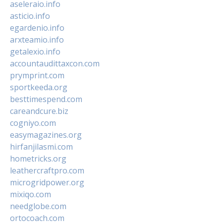
aseleraio.info
asticio.info
egardenio.info
arxteamio.info
getalexio.info
accountaudittaxcon.com
prymprint.com
sportkeeda.org
besttimespend.com
careandcure.biz
cogniyo.com
easymagazines.org
hirfanjilasmi.com
hometricks.org
leathercraftpro.com
microgridpower.org
mixiqo.com
needglobe.com
ortocoach.com