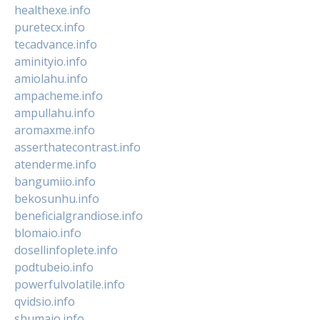
healthexe.info
puretecx.info
tecadvance.info
aminityio.info
amiolahu.info
ampacheme.info
ampullahu.info
aromaxme.info
asserthatecontrast.info
atenderme.info
bangumiio.info
bekosunhu.info
beneficialgrandiose.info
blomaio.info
dosellinfoplete.info
podtubeio.info
powerfulvolatile.info
qvidsio.info
shumaio.info