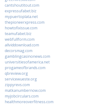
cantshoutitout.com
expressufabet.biz
mypuertoplata.net
thepioneerxpress.com
howtofixissue.com
teamufabet.biz
webfullform.com
allviddownload.com
decorsmag.com
gamblingcasinonews.com
universitiesofamerica.net
progameofbrands.com
qbreview.org
servicewueste.org
zippyrevs.com
matkanumbernow.com
myjobcirculars.com
healthmoreoverfitness.com