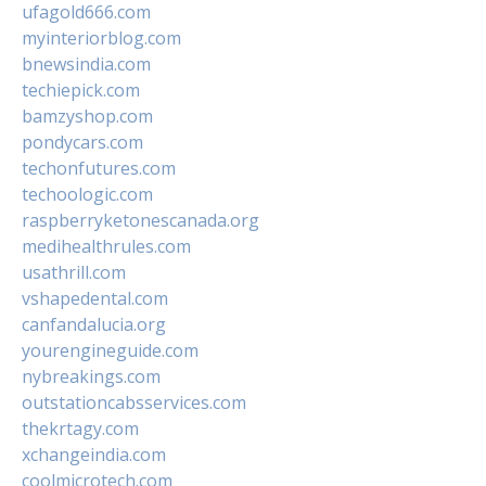
ufagold666.com
myinteriorblog.com
bnewsindia.com
techiepick.com
bamzyshop.com
pondycars.com
techonfutures.com
techoologic.com
raspberryketonescanada.org
medihealthrules.com
usathrill.com
vshapedental.com
canfandalucia.org
yourengineguide.com
nybreakings.com
outstationcabsservices.com
thekrtagy.com
xchangeindia.com
coolmicrotech.com