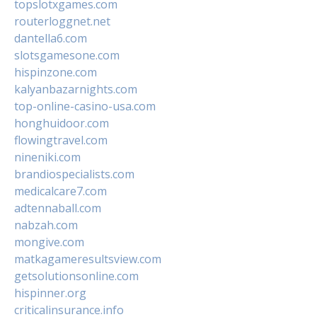
topslotxgames.com
routerloggnet.net
dantella6.com
slotsgamesone.com
hispinzone.com
kalyanbazarnights.com
top-online-casino-usa.com
honghuidoor.com
flowingtravel.com
nineniki.com
brandiospecialists.com
medicalcare7.com
adtennaball.com
nabzah.com
mongive.com
matkagameresultsview.com
getsolutionsonline.com
hispinner.org
criticalinsurance.info