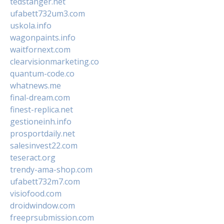
tedstanger.net
ufabett732um3.com
uskola.info
wagonpaints.info
waitfornext.com
clearvisionmarketing.co
quantum-code.co
whatnews.me
final-dream.com
finest-replica.net
gestioneinh.info
prosportdaily.net
salesinvest22.com
teseract.org
trendy-ama-shop.com
ufabett732m7.com
visiofood.com
droidwindow.com
freeprsubmission.com