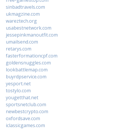
free-gamestop.com
sinbadtravels.com
ukmagzine.com
wareztech.org
usabestnetwork.com
jessepinkmanoutfit.com
umailsend.com
retarys.com
fasterformationcpf.com
goldensnuggles.com
lookbattlemap.com
buyrdpservice.com
yesport.net
tostylo.com
yougetthat.net
sportsnetclub.com
newbestcrypto.com
oxfordsave.com
iclassicgames.com