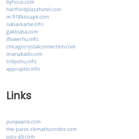
byhous.com
hartfordplazahotel.com
m-918kissapk.com
nabavkame.info
gakbiasa.com
iflowerhu.info
chicagocrystalconnection.com
imanabadii.com
trilipohu.info
appruptio.info
Links
punjwanis.com
the-parcs-clematiscondos.com
jusu-gb.com