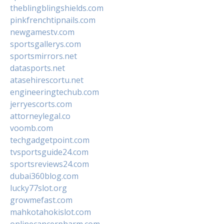
theblingblingshields.com
pinkfrenchtipnails.com
newgamestv.com
sportsgallerys.com
sportsmirrors.net
datasports.net
atasehirescortu.net
engineeringtechub.com
jerryescorts.com
attorneylegal.co
voomb.com
techgadgetpoint.com
tvsportsguide24.com
sportsreviews24.com
dubai360blog.com
lucky77slot.org
growmefast.com
mahkotahokislot.com