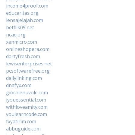
income4proof.com
educaritas.org
lensajelajah.com
betflik09.net
ncaq.org
xenmicro.com
onlineshopera.com
dartyfresh.com
lewisenterprises.net
pcsoftwarefree.org
dailylinking.com
dnafyx.com
giocolenuvole.com
iyouessential.com
withloveamity.com
youlearncode.com
fxyatirim.com
abbuguide.com