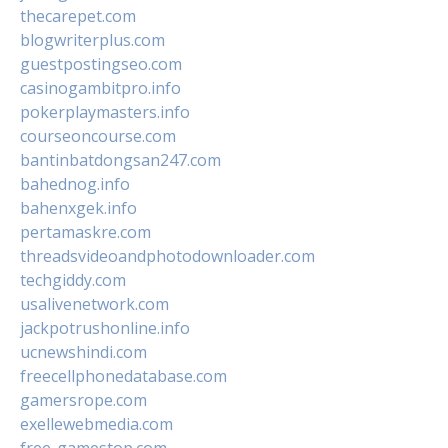
thecarepet.com
blogwriterplus.com
guestpostingseo.com
casinogambitpro.info
pokerplaymasters.info
courseoncourse.com
bantinbatdongsan247.com
bahednog.info
bahenxgek.info
pertamaskre.com
threadsvideoandphotodownloader.com
techgiddy.com
usalivenetwork.com
jackpotrushonline.info
ucnewshindi.com
freecellphonedatabase.com
gamersrope.com
exellewebmedia.com