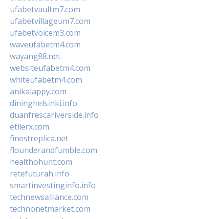
ufabetvaultm7.com
ufabetvillageum7.com
ufabetvoicem3.com
waveufabetm4.com
wayang88.net
websiteufabetm4.com
whiteufabetm4.com
anikalappy.com
dininghelsinki.info
duanfrescariverside.info
etilerx.com
finestreplica.net
flounderandfumble.com
healthohunt.com
retefuturah.info
smartinvestinginfo.info
technewsalliance.com
technonetmarket.com