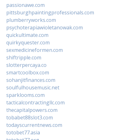
passionawe.com
pittsburghpaintingprofessionals.com
plumberryworks.com
psychoterapiawioletanowak.com
quickultimate.com
quirkyquester.com
sexmedicineformen.com
shiftripple.com
slotterpercaya.co
smartcoolbox.com
sohanjitfinances.com
soulfulhousemusic.net
sparklooms.com
tacticalcontractingllc.com
thecapitalpowers.com
tobabet88slot3.com
todayscurrentnews.com
totobet77.asia