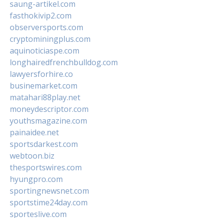
saung-artikel.com
fasthokivip2.com
observersports.com
cryptominingplus.com
aquinoticiaspe.com
longhairedfrenchbulldog.com
lawyersforhire.co
businemarket.com
matahari88play.net
moneydescriptor.com
youthsmagazine.com
painaidee.net
sportsdarkest.com
webtoon.biz
thesportswires.com
hyungpro.com
sportingnewsnet.com
sportstime24day.com
sporteslive.com