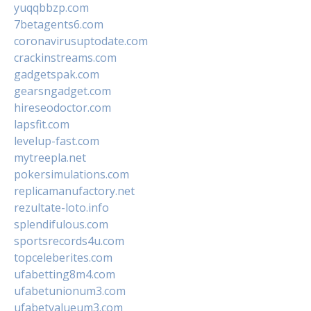
yuqqbbzp.com
7betagents6.com
coronavirusuptodate.com
crackinstreams.com
gadgetspak.com
gearsngadget.com
hireseodoctor.com
lapsfit.com
levelup-fast.com
mytreepla.net
pokersimulations.com
replicamanufactory.net
rezultate-loto.info
splendifulous.com
sportsrecords4u.com
topceleberites.com
ufabetting8m4.com
ufabetunionum3.com
ufabetvalueum3.com